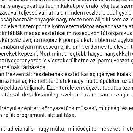
nális anyagokat és technikákat preferáló felújítási szem
azásával teljessé válhatna a minden
részletre odafigye
apság
használt anyagok nagy része nem állja ki sem az 
ább elvárt szempont a környezettudatos anyaghasznála
g címtáblák magas esztétikai minőségükön túl organikus
 akár
száz évig is megőrzik pompájukat. Ebben az egykor
akmában olyan mívesség rejlik, amit érdemes feleleveníte
bereket képezni. Mert mint a legtöbb hagyományokkal 
 az üvegaranyozás is
visszakerülhetne az iparművészet 
kmáinak tárházába.
 frekventált részleteinek esztétikailag igényes kialak
risztikailag kiemelt területek nagy múltú épületei, üzle
dő példává váljanak. Ezen területen végzett tudatos sz
atással, de valószínűleg ezzel párhuzamosan országimá
ányul az épített környezetünk műszaki, minőségi és e
 rejlik programunk aktualitása.
tradicionális, nagy múltú, minőségi termékeket, illet