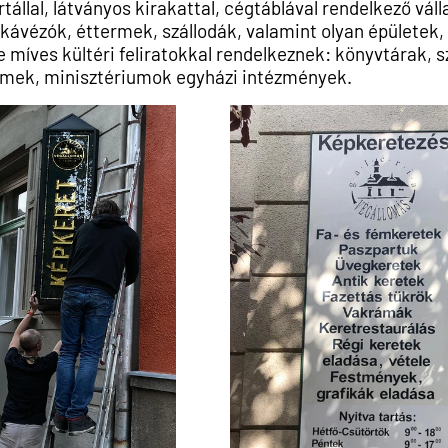
rtállal, látványos kirakattal, cégtáblával rendelkező vá
 kávézók, éttermek, szállodák, valamint olyan épülete
ve míves kültéri feliratokkal rendelkeznek: könyvtárak, s
emek, minisztériumok egyházi intézmények.