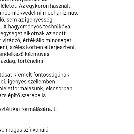
léletet. Az
egykoron használt
lő műemlékvédelmi mechanizmus.
idő, sem az igényesség
t. A hagyományos technikával
 egységet alkotnak az adott
 virágzó, értékálló minőséget
ni, széles körben elterjeszteni,
rendelkező kézműves
gazdag, történelmi
ítását kiemelt fontosságúnak
tei, igényes szellemben
emléletformálásunk, elsősorban
zs építő szerepe is
sztétikai formálására.
E
ve magas színvonalú