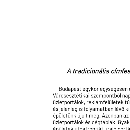
Főo
A tradicionális címfe
Budapest egykor egységesen és t
Városesztétikai szempontból na
üzletportálok, reklámfelületek 
és jelenleg is
folyamatban lévő k
épületünk újult meg. Azonban a
üzletportálok és cégtáblák. Gya
épületek utcafrontját uraló
portá