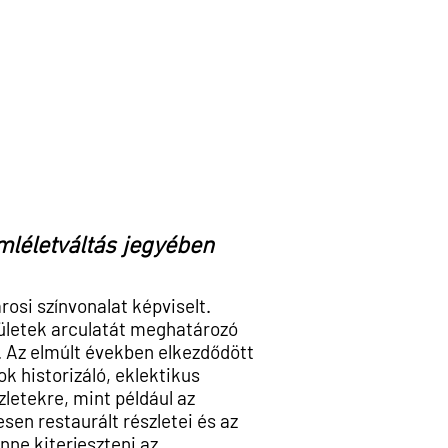
OCTOGON Magazin:
PODCAST | A címfestés,
üvegaranyozás mestersége hazánkban
HYPEANDHYPER interjú itt: Századfordulós
csillogás | Bondár Róbert
olat
mléletváltás jegyében
osi színvonalat képviselt.
ületek arculatát meghatározó
. Az elmúlt években elkezdődött
k historizáló,
eklektikus
zletekre, mint például az
esen restaurált részletei és az
nne kiterjeszteni az