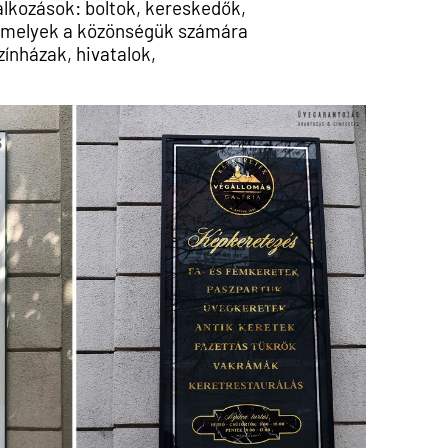
llalkozások: boltok, kereskedők,
k, melyek a közönségük számára
zínházak, hivatalok,