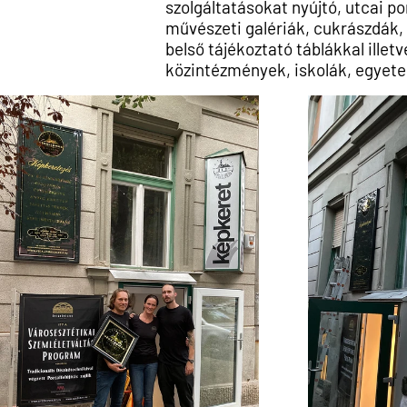
szolgáltatásokat nyújtó, utcai po
művészeti galériák, cukrászdák,
belső tájékoztató
táblákkal illet
közintézmények, iskolák, egyet