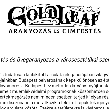
ldal
Munkáink
Galéria
Címfestő hagyományok Budapesten
Kapcs
stés és üvegaranyozas a városesztétikai sze
udatosan kialakított arculata eleganciájában világvár
pjainkban Budapest belvárosának képe különösen az ép
túlnyomórészt
Budapesthez méltatlan látványt nyújtanak
iemelt műemlékvédelmi programoknak köszönhetően so
z értékmegőrzés nem minden esetben terjed ki
olyan rés
kran disszonancia
mutatkozik a felújított épületek igény
lok arculata között. Ezekre a területekre is kívánatos le