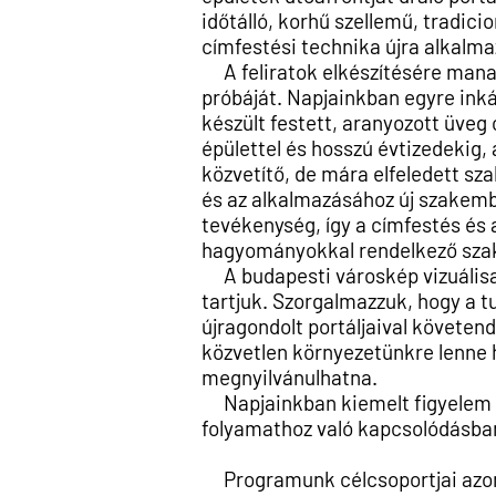
időtálló,
korhű szellemű, tradicio
címfestési technika újra alkalm
A feliratok elkészítésére man
próbáját.
Napjainkban egyre ink
készült festett, aranyozott üve
épülettel és hosszú évtizedekig,
közvetítő, de mára elfeledett sz
és az alkalmazásához új szakem
tevékenység, így a címfestés és
hagyományokkal rendelkező sza
A budapesti városkép vizuálisan
tartjuk. Szorgalmazzuk, hogy a tu
újragondolt portáljaival követen
közvetlen
környezetünkre lenne h
megnyilvánulhatna.
Napjainkban kiemelt figyelem ir
folyamathoz való kapcsolódásban
Programunk célcsoportjai azon 