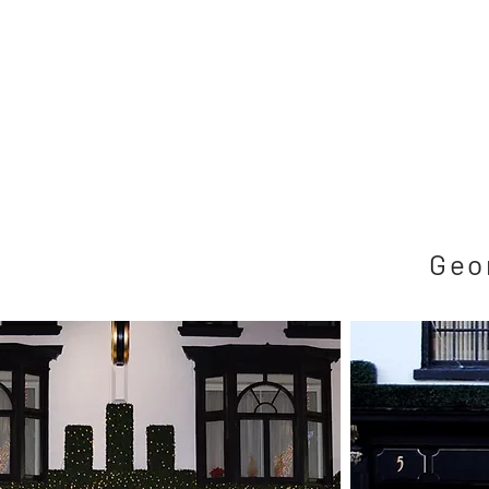
Főo
Geor