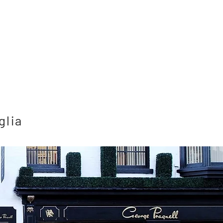
OCTOGON Magazin:
PODCAST | A címfestés,
üvegaranyozás mestersége hazánkban
HYPEANDHYPER interjú itt: Századfordulós
csillogás | Bondár Róbert
olat
glia