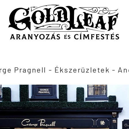
ldal
Munkáink
Galéria
Címfestő hagyományok Budapesten
Kapcs
ge Pragnell - Ékszerüzletek - An